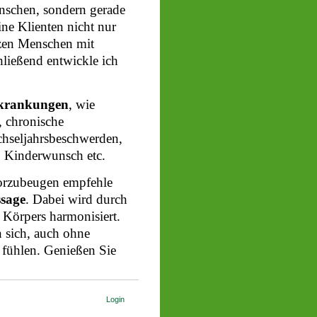
enschen, sondern gerade
ne Klienten nicht nur
zen Menschen mit
hließend entwickle ich
rkrankungen
, wie
 chronische
hseljahrsbeschwerden,
, Kinderwunsch etc.
vorzubeugen empfehle
ssage
. Dabei wird durch
s Körpers harmonisiert.
n sich, auch ohne
 fühlen. Genießen Sie
Login