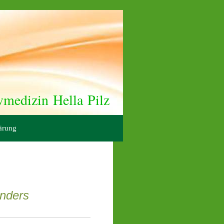
vmedizin Hella Pilz
ärung
onders