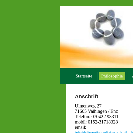
Startseite
Philosophie
Anschrift
Ulmenweg 27
71665 Vaihingen / Enz
Telefon: 07042 / 98311
mobil: 0152-31718328
email:
info@alternativmedizin-hellapilz.d